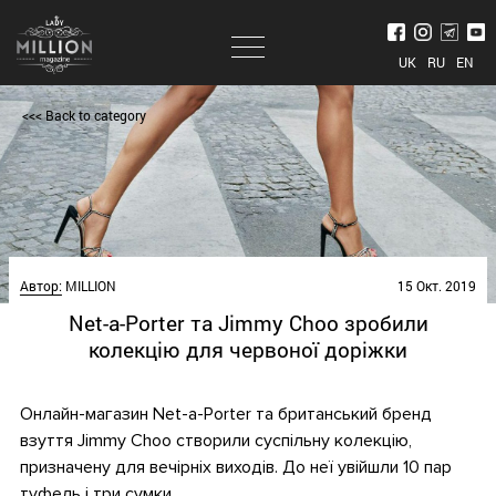
UK
RU
EN
<<< Back to category
Автор:
MILLION
15 Окт. 2019
Net-a-Porter та Jimmy Choo зробили
колекцію для червоної доріжки
Онлайн-магазин Net-a-Porter та британський бренд
взуття Jimmy Choo створили суспільну колекцію,
призначену для вечірніх виходів. До неї увійшли 10 пар
туфель і три сумки.