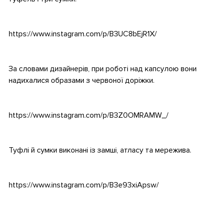
.
https://www.instagram.com/p/B3UC8bEjR1X/
.
За словами дизайнерів, при роботі над капсулою вони
надихалися образами з червоної доріжки.
.
https://www.instagram.com/p/B3Z0OMRAMW_/
.
Туфлі й сумки виконані із замші, атласу та мережива.
.
https://www.instagram.com/p/B3e93xiApsw/
.