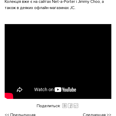
Колекція вже є на сайтах Net-a-Porter і Jimmy Сhoo, а
також в деяких офлайн-магазинах JC.
.
Поделиться:
<<
Предыдущая
Следующая
>>