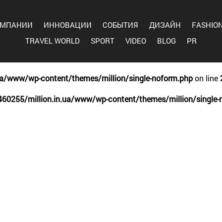
ОМПАНИИ
ИННОВАЦИИ
СОБЫТИЯ
ДИЗАЙН
FASHIO
TRAVEL WORLD
SPORT
VIDEO
BLOG
PR
ua/www/wp-content/themes/million/single-noform.php
on line
60255/million.in.ua/www/wp-content/themes/million/single-