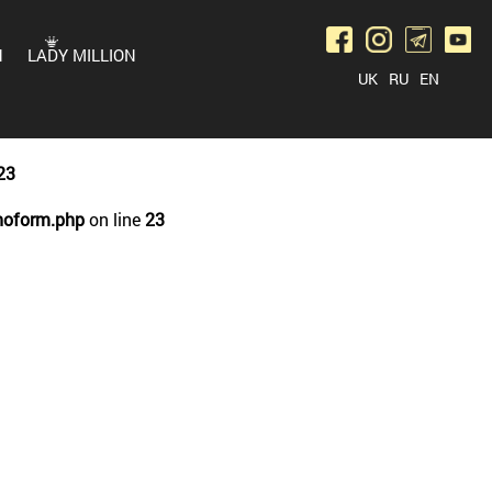
N
LADY MILLION
UK
RU
EN
23
noform.php
on line
23