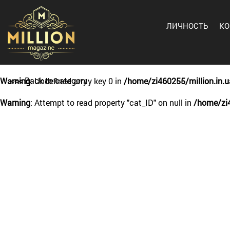
ЛИЧНОСТЬ
К
<<< Back to category
Warning
: Undefined array key 0 in
/home/zi460255/million.in.
Warning
: Attempt to read property "cat_ID" on null in
/home/zi4