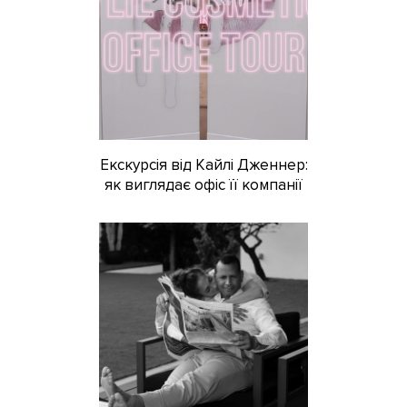
Екскурсія від Кайлі Дженнер:
як виглядає офіс її компанії