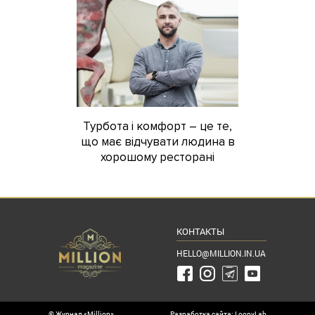
Турбота і комфорт – це те,
що має відчувати людина в
хорошому ресторані
КОНТАКТЫ
HELLO@MILLION.IN.UA
© Журнал «Million»
Разработка сайта: LoopyLab