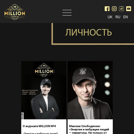
UK
RU
EN
ЛИЧНОСТЬ
О журнале MILLION №4
Максим Слободянюк:
«Энергии и вибрации людей
— первичны. Не только от
«Энергии и вибрации людей