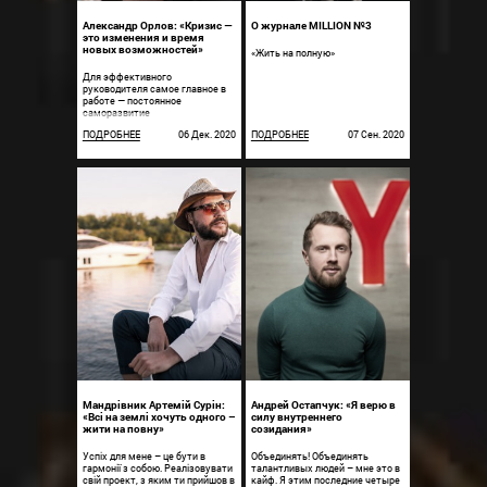
Александр Орлов: «Кризис —
О журнале MILLION №3
это изменения и время
новых возможностей»
«Жить на полную»
Для эффективного
руководителя самое главное в
работе — постоянное
саморазвитие
ПОДРОБНЕЕ
06 Дек. 2020
ПОДРОБНЕЕ
07 Сен. 2020
Mандрівник Артемій Сурін:
Андрей Остапчук: «Я верю в
«Всі на землі хочуть одного –
силу внутреннего
жити на повну»
созидания»
Успіх для мене – це бути в
Объединять! Объединять
гармонії з собою. Реалізовувати
талантливых людей – мне это в
свій проект, з яким ти прийшов в
кайф. Я этим последние четыре