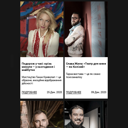
Подорож у часі: крізь
Слава Жила: «Театр для мене
минуле — у сьогодення і
— як Колізей»
майбутнє
Гарна вистава — це як сеанс
Мистецтво Ганни Криволап — це
психоаналізу
образне, емоційне відображення
дійсності
ПОДРОБНЕЕ
25 Дек. 2020
ПОДРОБНЕЕ
09 Дек. 2020