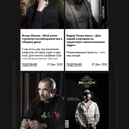
Игорь Ильюк: «Мой успех
Вадим Петроченко: «Для
строился на небезразличии к
нашей компании не
общему делу»
существует невыполнимых
задач»
У нас есть уже три поколения
клиентов, которые ходят в наш
Реализованные проекты — это
клуб. Для многих Caribbean Club
наш имидж
стал вторым домом. Для нас
это самое ценное.
ПОДРОБНЕЕ
07 Дек. 2020
ПОДРОБНЕЕ
07 Дек. 2020