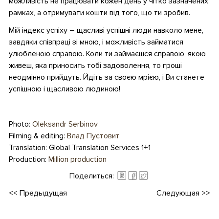
можливість не працювати кожен день у чітко зазначених
рамках, а отримувати кошти від того, що ти зробив.
Мій індекс успіху – щасливі успішні люди навколо мене,
завдяки співпраці зі мною, і можливість займатися
улюбленою справою. Коли ти займаєшся справою, якою
живеш, яка приносить тобі задоволення, то гроші
неодмінно прийдуть. Йдіть за своєю мрією, і Ви станете
успішною і щасливою людиною!
•
Photo:
Oleksandr Serbinov
Filming & editing:
Влад Пустовит
Translation: Global Translation Services 1+1
Production:
Million production
Поделиться:
<<
Предыдущая
Следующая
>>