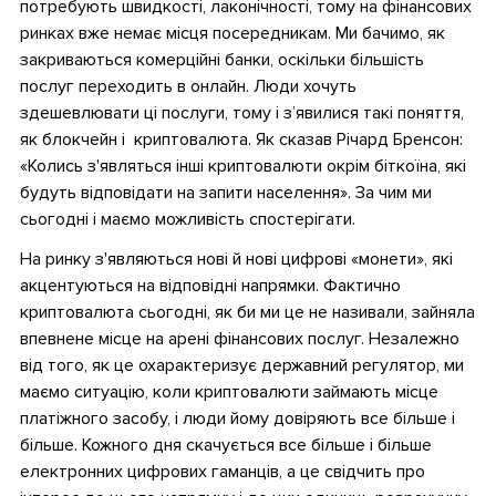
потребують швидкості, лаконічності, тому на фінансових
ринках вже немає місця посередникам. Ми бачимо, як
закриваються комерційні банки, оскільки більшість
послуг переходить в онлайн. Люди хочуть
здешевлювати ці послуги, тому і з’явилися такі поняття,
як блокчейн і криптовалюта. Як сказав Річард Бренсон:
«Колись з'являться інші криптовалюти окрім біткоїна, які
будуть відповідати на запити населення». За чим ми
сьогодні і маємо можливість спостерігати.
На ринку з'являються нові й нові цифрові «монети», які
акцентуються на відповідні напрямки. Фактично
криптовалюта сьогодні, як би ми це не називали, зайняла
впевнене місце на арені фінансових послуг. Незалежно
від того, як це охарактеризує державний регулятор, ми
маємо ситуацію, коли криптовалюти займають місце
платіжного засобу, і люди йому довіряють все більше і
більше. Кожного дня скачується все більше і більше
електронних цифрових гаманців, а це свідчить про