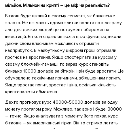
мільйон. Мільйон на крипті – це міф чи реальність?
Біткоїн буде цікавий в своєму сегменті, як банківське
золото. Не всі мають вдома злитки золота по кілограму,
але для деяких людей це інструмент збереження
інвестицій. Біткоїн справляється з цією функцією, інколи
даючи своїм власникам можливість отримати
надприбуток. В майбутньому цифрові гроші отримали
прогноз на зростання. Якщо спостерігати за курсом у
своєму блокчейн-гаманці, то зараз курс становіть
близько 10000 доларів за біткоїн, і він буде зростати. Це
обумовлено технічними причинами, збільшенням попиту.
Якщо зростає попит, зростає і ціна, оскільки кількість
криптовалюти обмежена.
Дехто прогнозує курс 40000-50000 доларів за одну
монету протягом року. Можливо, так воно і буде, 30000
– точно. Якщо аналізувати з моменту його появи, курс
біткоїна – як американські гірки. Він то стрімко летить