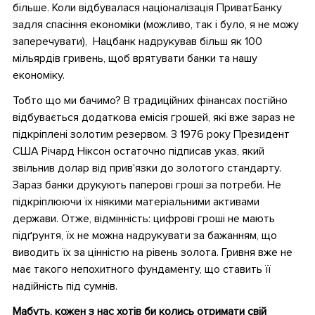
більше. Коли відбувалася націоналізація ПриватБанку
задля спасіння економіки (можливо, так і було, я не можу
заперечувати), Нацбанк надрукував більш як 100
мільярдів гривень, щоб врятувати банки та нашу
економіку.
Тобто що ми бачимо? В традиційних фінансах постійно
відбувається додаткова емісія грошей, які вже зараз не
підкріплені золотим резервом. З 1976 року Президент
США Річард Ніксон остаточно підписав указ, який
звільнив долар від прив'язки до золотого стандарту.
Зараз банки друкують паперові гроші за потреби. Не
підкріплюючи їх ніякими матеріальними активами
держави. Отже, відмінність: цифрові гроші не мають
підґрунтя, їх не можна надрукувати за бажанням, що
виводить їх за цінністю на рівень золота. Гривня вже не
має такого непохитного фундаменту, що ставить її
надійність під сумнів.
Мабуть, кожен з нас хотів би колись отримати свій