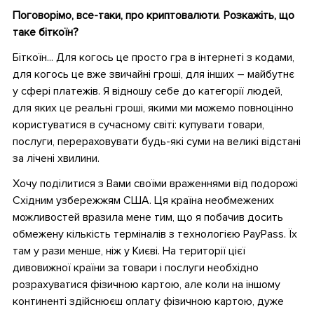
Поговорімо, все-таки, про криптовалюти
.
Розкажіть, що
таке біткоїн?
Біткоїн... Для когось це просто гра в інтернеті з кодами,
для когось це вже звичайні гроші, для інших – майбутнє
у сфері платежів. Я відношу себе до категорії людей,
для яких це реальні гроші, якими ми можемо повноцінно
користуватися в сучасному світі: купувати товари,
послуги, перераховувати будь-які суми на великі відстані
за лічені хвилини.
Хочу поділитися з Вами своїми враженнями від подорожі
Східним узбережжям США. Ця країна необмежених
можливостей вразила мене тим, що я побачив досить
обмежену кількість терміналів з технологією РayРass. Їх
там у рази менше, ніж у Києві. На території цієї
дивовижної країни за товари і послуги необхідно
розрахуватися фізичною картою, але коли на іншому
континенті здійснюєш оплату фізичною картою, дуже