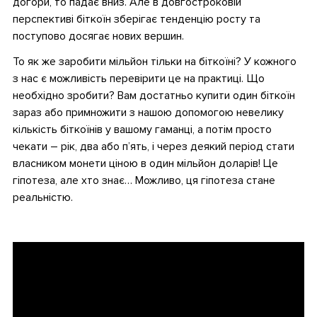
догори, то падає вниз. Але в довгостроковій
перспективі біткоїн зберігає тенденцію росту та
поступово досягає нових вершин.
То як же заробити мільйон тільки на біткоїні? У кожного
з нас є можливість перевірити це на практиці. Що
необхідно зробити? Вам достатньо купити один біткоїн
зараз або примножити з нашою допомогою невелику
кількість біткоїнів у вашому гаманці, а потім просто
чекати – рік, два або п’ять, і через деякий період стати
власником монети ціною в один мільйон доларів! Це
гіпотеза, але хто знає… Можливо, ця гіпотеза стане
реальністю.
•
•