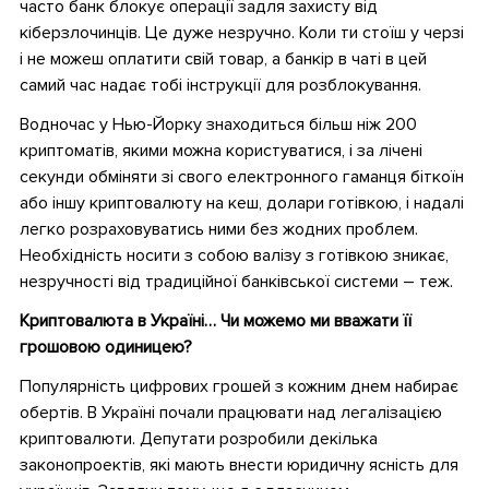
часто банк блокує операції задля захисту від
кіберзлочинців. Це дуже незручно. Коли ти стоїш у черзі
і не можеш оплатити свій товар, а банкір в чаті в цей
самий час надає тобі інструкції для розблокування.
Водночас у Нью-Йорку знаходиться більш ніж 200
криптоматів, якими можна користуватися, і за лічені
секунди обміняти зі свого електронного гаманця біткоїн
або іншу криптовалюту на кеш, долари готівкою, і надалі
легко розраховуватись ними без жодних проблем.
Необхідність носити з собою валізу з готівкою зникає,
незручності від традиційної банківської системи – теж.
Криптовалюта в Україні… Чи можемо ми вважати її
грошовою одиницею?
Популярність цифрових грошей з кожним днем набирає
обертів. В Україні почали працювати над легалізацією
криптовалюти. Депутати розробили декілька
законопроектів, які мають внести юридичну ясність для