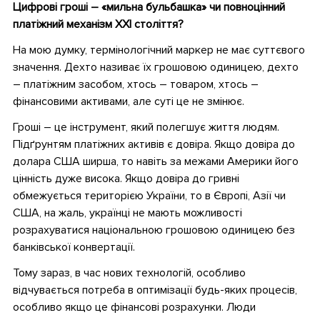
Цифрові гроші – «мильна бульбашка» чи повноцінний
платіжний механізм ХХІ століття?
На мою думку, термінологічний маркер не має суттєвого
значення. Дехто називає їх грошовою одиницею, дехто
– платіжним засобом, хтось – товаром, хтось –
фінансовими активами, але суті це не змінює.
Гроші – це інструмент, який полегшує життя людям.
Підґрунтям платіжних активів є довіра. Якщо довіра до
долара США ширша, то навіть за межами Америки його
цінність дуже висока. Якщо довіра до гривні
обмежується територією України, то в Європі, Азії чи
США, на жаль, українці не мають можливості
розрахуватися національною грошовою одиницею без
банківської конвертації.
Тому зараз, в час нових технологій, особливо
відчувається потреба в оптимізації будь-яких процесів,
особливо якщо це фінансові розрахунки. Люди