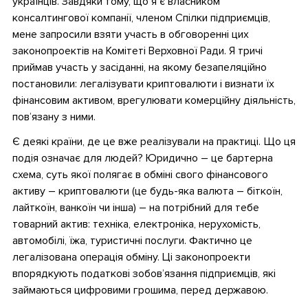
українців. Завдяки тому, що я є власником
консалтингової компанії, членом Спілки підприємців,
мене запросили взяти участь в обговоренні цих
законопроектів на Комітеті Верховної Ради. Я тричі
приймав участь у засіданні, на якому безапеляційно
постановили: легалізувати криптовалюти і визнати їх
фінансовим активом, врегулювати комерційну діяльність,
пов’язану з ними.
Є деякі країни, де це вже реалізували на практиці. Що ця
подія означає для людей? Юридично – це бартерна
схема, суть якої полягає в обміні свого фінансового
активу – криптовалюти (це будь-яка валюта – біткоїн,
лайткоїн, ванкоїн чи інша) – на потрібний для тебе
товарний актив: техніка, електроніка, нерухомість,
автомобілі, їжа, туристичні послуги. Фактично це
легалізована операція обміну. Ці законопроекти
впорядкують податкові зобов’язання підприємців, які
займаються цифровими грошима, перед державою.