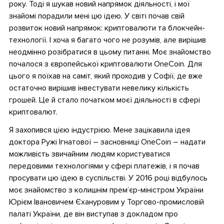
року. Тоді я шукав новий напрямок діяльності, і мої
знайомі порадили мені цю ідею. У світі почав свій
розвиток новий напрямок: криптовалюти та блокчейн-
технології. І хоча я багато чого не розумів, але вирішив
неодмінно розібратися в цьому питанні. Моє знайомство
почалося з європейської криптовалюти OneCoin. Для
цього я поїхав на саміт, який проходив у Софії, де вже
остаточно вирішив інвестувати невелику кількість
грошей. Це й стало початком моєї діяльності в сфері
криптовалют.
Я захопився цією індустрією. Мене зацікавила ідея
доктора Ружі Ігнатової – засновниці OneCoin – надати
можливість звичайним людям користуватися
передовими технологіями у сфері платежів, і я почав
просувати цю ідею в суспільстві. У 2016 році відбулось
моє знайомство з колишнім прем’єр-міністром України
Юрієм Івановичем Єхануровим у Торгово-промисловій
палаті України, де він виступав з докладом про