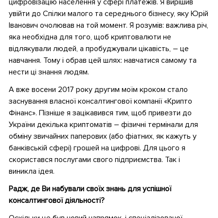
цифровізацію населення у сфері платежів. Я вирішив
увійти до Спілки малого та середнього бізнесу, яку Юрій
Іванович очолював на той момент. Я розумів: важлива річ,
яка необхідна для того, щоб криптовалюти не
відлякували людей, а пробуджували цікавість, – це
навчання. Тому і обрав цей шлях: навчатися самому та
нести ці знання людям.
А вже восени 2017 року другим моїм кроком стало
заснування власної консалтингової компанії «Крипто
Фінанс». Пізніше я зацікавився тим, щоб привезти до
України декілька криптоматів – фізичні термінали для
обміну звичайних паперових (або фіатних, як кажуть у
банківській сфері) грошей на цифрові. Для цього я
скористався послугами свого підприємства. Так і
виникла ідея.
Радж, де Ви набували своїх знань для успішної
консалтингової діяльності?