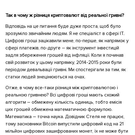
•
Так в чому ж різниця криптовалют від реальної гривні?
Відповідь на це питання буде дуже проста, щоб було
зрозуміло звичайним людям. Я не спеціаліст в сфері IT.
Цифрові гроші зацікавили мене, по-перше, як напрямок у
сфері платежів, по-друге – як інструмент інвестицій
задля збереження грошей від інфляції. Коли я починав
свій розвиток у цьому напрямку, 2014-2015 роки були
періодом девальвації гривні. Ми спостерігали за тим, як
статки людей знецінюються на очах.
Отже, в чому все-таки різниця між криптовалютою і
реальною гривнею? Всі цифрові гроші мають схожий
алгоритм – обмежену кількість одиниць, тобто емісія
цих грошей обмежена математичною формулою.
Математика – точна наука. Довідник Стеля не працює,
тому засновники Bitcoin випустили цифровий код на 21
мільйон цифрових зашифрованих монет, їх не може бути