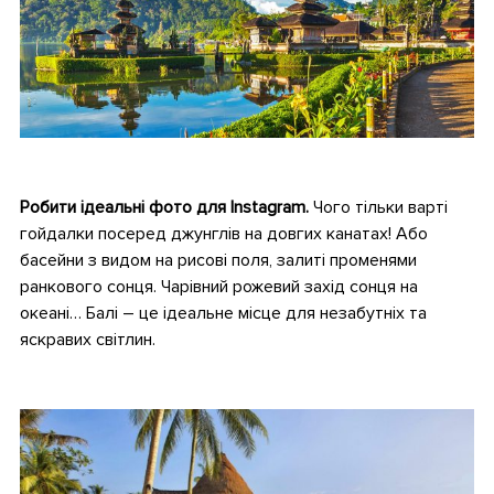
•
Робити ідеальні фото для Instagram.
Чого тільки варті
гойдалки посеред джунглів на довгих канатах! Або
басейни з видом на рисові поля, залиті променями
ранкового сонця. Чарівний рожевий захід сонця на
океані… Балі – це ідеальне місце для незабутніх та
яскравих світлин.
•