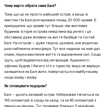
Чому варто обрати саме Балі?
Тому що це не просто райський острів, а місце зі
змістом. На Балі розташовано понад 20 000 храмів. Є
припущення, що храмів тут більше, ніж житлових
будинків. Історія острова невід’ємна від релігії, і ця
обставина дуже впливає на життя балійців та гостей
Балі. На острові – дуже творча, духовна, але водночас
розслаблююча атмосфера. Тут все надихає на нові ідеї,
плани, переосмислення життя та відновлення сил. Сюди
їдуть, щоб відірватися від негараздів, буденності,
офісних буднів. І багато хто з туристів, якщо не вирішує
залишитися на Балі жити, повертається в майбутньому
сюди знову і знову.
Як спланувати подорож?
Балі – досить великий острів. Узбережжя тягнеться на
140 кілометрів зі сходу на захід, та на 80 кілометрів з
півночі на південь. Тут проживає близько 5 мільйонів