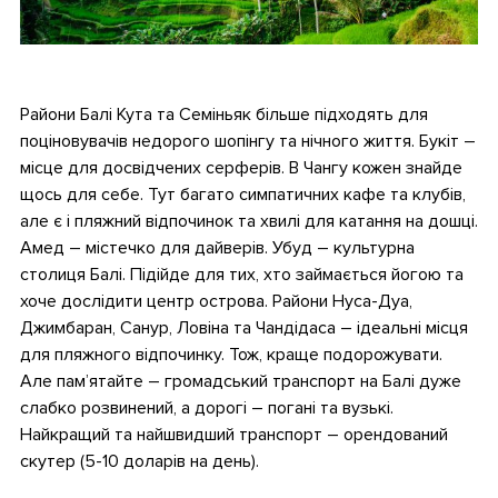
•
Райони Балі Кута та Семіньяк більше підходять для
поціновувачів недорого шопінгу та нічного життя. Букіт –
місце для досвідчених серферів. В Чангу кожен знайде
щось для себе. Тут багато симпатичних кафе та клубів,
але є і пляжний відпочинок та хвилі для катання на дошці.
Амед – містечко для дайверів. Убуд – культурна
столиця Балі. Підійде для тих, хто займається йогою та
хоче дослідити центр острова. Райони Нуса-Дуа,
Джимбаран, Санур, Ловіна та Чандідаса – ідеальні місця
для пляжного відпочинку. Тож, краще подорожувати.
Але пам’ятайте – громадський транспорт на Балі дуже
слабко розвинений, а дорогі – погані та вузькі.
Найкращий та найшвидший транспорт – орендований
скутер (5-10 доларів на день).