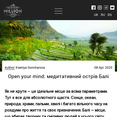
UK
RU
EN
<<< Back to category
Author:
Kseniya Goncharova
08 Apr. 2020
Open your mind: медитативний острів Балі
Як не крути – це ідеальне місце за всіма параметрами.
Тут є все для абсолютного щастя. Сонце, океан,
природа, храми, пальми, хвилі і багато вільного часу на
роздуми про життя та своє призначення. Балі – місце,
що збирає творчих та сміливих людей з усього світу.