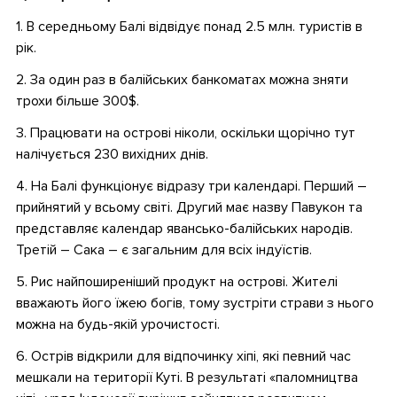
1. В середньому Балі відвідує понад 2.5 млн. туристів в
рік.
2. За один раз в балійських банкоматах можна зняти
трохи більше 300$.
3. Працювати на острові ніколи, оскільки щорічно тут
налічується 230 вихідних днів.
4. На Балі функціонує відразу три календарі. Перший –
прийнятий у всьому світі. Другий має назву Павукон та
представляє календар явансько-балійських народів.
Третій – Сака – є загальним для всіх індуїстів.
5. Рис найпоширеніший продукт на острові. Жителі
вважають його їжею богів, тому зустріти страви з нього
можна на будь-якій урочистості.
6. Острів відкрили для відпочинку хіпі, які певний час
мешкали на території Куті. В результаті «паломництва