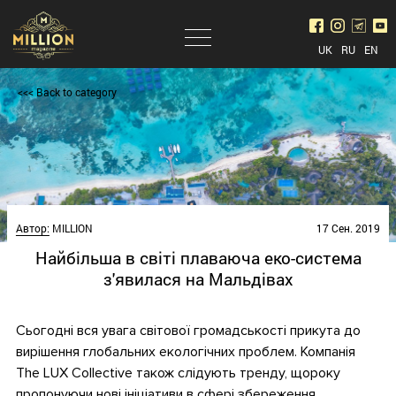
UK
RU
EN
<<< Back to category
Автор:
MILLION
17 Сен. 2019
Найбільша в світі плаваюча еко-система
з'явилася на Мальдівах
Сьогодні вся увага світової громадськості прикута до
вирішення глобальних екологічних проблем. Компанія
The LUX Collective також слідують тренду, щороку
пропонуючи нові ініціативи в сфері збереження