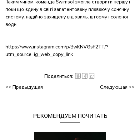
Таким чином, команда Swimsol змогла створити першу і
поки що єдину в світі запатентовану плаваючу сонячну
систему, надійно захищену від хвиль, шторму і солоної
води.
•
https://www.instagram.com/p/BwKNVGsF2TT/?
utm_source=ig_web_copy_link
•
Поделиться:
<<
Предыдущая
Следующая
>>
РЕКОМЕНДУЕМ ПОЧИТАТЬ