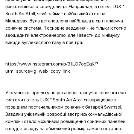
навколишнього середовища. Наприклад, в готелі LUX *
South Ari Atoll, який займає найбільший атол на
Мальдівах, була встановлена ​​найбільша в світі плавуча
сонячна система. Її основне завдання - не тільки істотно
заощадити електроенергію, але і звести до мінімуму
викиди вуглекислого газу в повітря.
•
https://www.instagram.com/p/B1jLO7ogEqK/?
utm_source=ig_web_copy_link
•
У реалізації проекту по установці плавучої сонячної еко-
системи готель LUX * South Ari Atoll співпрацював з
провідним постачальником сонячних батарей Swimsol.
Завдяки унікальній розробці австрійсько-мальдівської
компанії стало можливим розміщення сонячних панелей
в воді, з огляду на обмежений розмір самого острова.