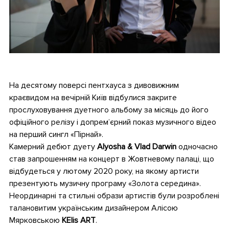
•
На десятому поверсі пентхауса з дивовижним
краєвидом на вечірній Київ відбулися закрите
прослуховування дуетного альбому за місяць до його
офіційного релізу і допрем’єрний показ музичного відео
на перший сингл «Пірнай».
Камерний дебют дуету
Alyosha & Vlad Darwin
одночасно
став запрошенням на концерт в Жовтневому палаці, що
відбудеться у лютому 2020 року, на якому артисти
презентують музичну програму «Золота середина».
Неординарні та стильні образи артистів були розроблені
талановитим українським дизайнером Алісою
Мярковською
KElis ART
.