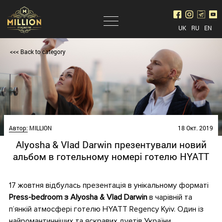
UK
RU
EN
<<< Back to category
Автор:
MILLION
18 Окт. 2019
Alyosha & Vlad Darwin презентували новий
альбом в готельному номері готелю HYATT
17 жовтня відбулась презентація в унікальному форматі
Press-bedroom з Alyosha & Vlad Darwin
в чарівній та
п’янкій атмосфері готелю HYATT Regency Kyiv. Один із
найромантичніших та яскравих дуетів України