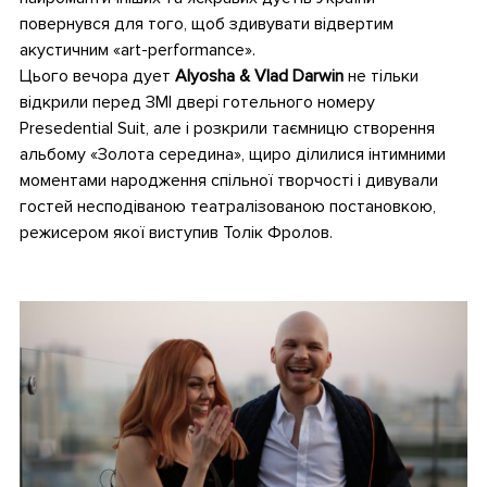
повернувся для того, щоб здивувати відвертим
акустичним «art-performance».
Цього вечора дует
Alyosha & Vlad Darwin
не тільки
відкрили перед ЗМІ двері готельного номеру
Presedential Suit, але і розкрили таємницю створення
альбому «Золота середина», щиро ділилися інтимними
моментами народження спільної творчості і дивували
гостей несподіваною театралізованою постановкою,
режисером якої виступив Толік Фролов.
•