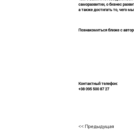
саморазвитии, о бизнес разви
а также достигать то, чего м
•
•
Познакомиться ближе c автор
•
•
Контактный телефон:
+38 095 500 87 27
•
•
•
<<
Предыдущая