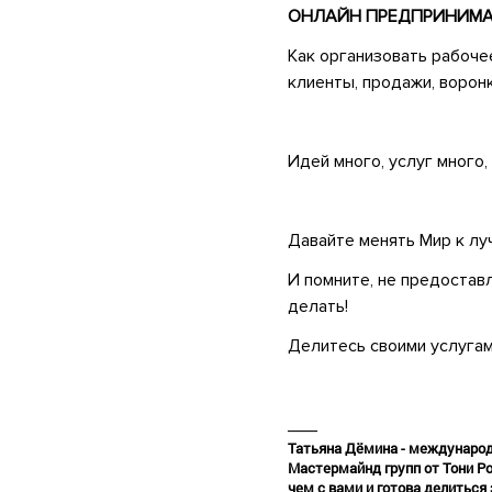
ОНЛАЙН ПРЕДПРИНИМ
Как организовать рабоче
клиенты, продажи, воронк
•
Идей много, услуг много
•
Давайте менять Мир к лу
И помните, не предоставл
делать!
•
Делитесь своими услугам
•
___
Татьяна Дёмина - международ
Мастермайнд групп от Тони Ро
чем с вами и готова делиться