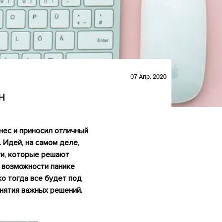
07 Апр. 2020
н
знес и приносил отличный
 Идей, на самом деле,
ги, которые решают
ь возможности панике
ко тогда все будет под
нятия важных решений.