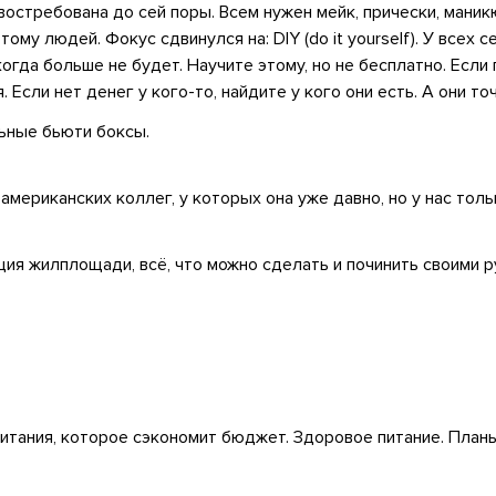
востребована до сей поры. Всем нужен мейк, прически, маник
этому людей. Фокус сдвинулся на: DIY (do it yourself). У всех 
когда больше не будет. Научите этому, но не бесплатно. Если 
 Если нет денег у кого-то, найдите у кого они есть. А они то
льные бьюти боксы.
американских коллег, у которых она уже давно, но у нас толь
ция жилплощади, всё, что можно сделать и починить своими ру
итания, которое сэкономит бюджет. Здоровое питание. Планы