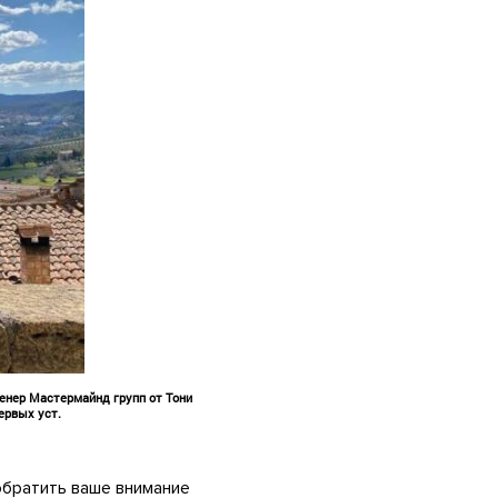
ренер Мастермайнд групп от Тони
ервых уст.
обратить ваше внимание