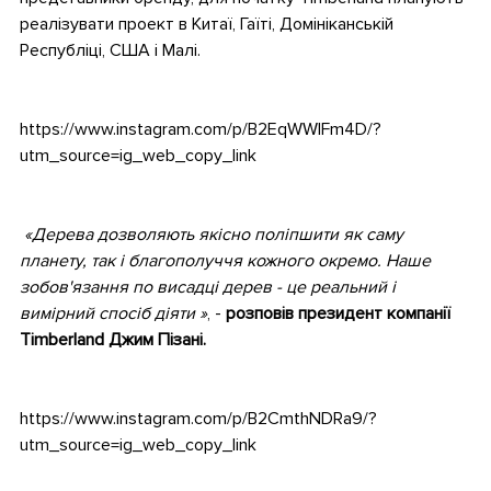
реалізувати проект в Китаї, Гаїті, Домініканській
Республіці, США і Малі.
https://www.instagram.com/p/B2EqWWlFm4D/?
utm_source=ig_web_copy_link
«Дерева дозволяють якісно поліпшити як саму
планету, так і благополуччя кожного окремо. Наше
зобов'язання по висадці дерев - це реальний і
вимірний спосіб діяти »
, -
розповів президент компанії
Timberland Джим Пізані.
https://www.instagram.com/p/B2CmthNDRa9/?
utm_source=ig_web_copy_link