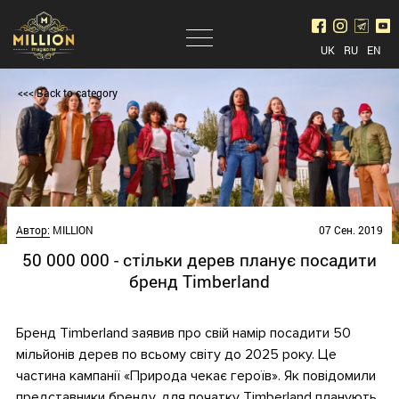
UK
RU
EN
<<< Back to category
Автор:
MILLION
07 Сен. 2019
50 000 000 - стільки дерев планує посадити
бренд Timberland
Бренд Timberland заявив про свій намір посадити 50
мільйонів дерев по всьому світу до 2025 року. Це
частина кампанії «Природа чекає героїв». Як повідомили
представники бренду, для початку Timberland планують