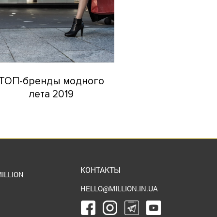
ТОП-бренды модного
лета 2019
КОНТАКТЫ
ILLION
HELLO@MILLION.IN.UA