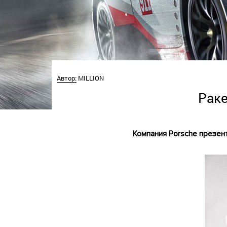
Автор:
MILLION
Раке
Компания Porsche презен
.