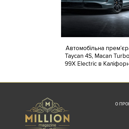
Автомобільна прем’єр
Taycan 4S, Macan Turbo
99X Electric в Каліфорн
О ПРО