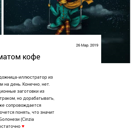
26 Мар. 2019
оматом кофе
художница-иллюстратор из
на день. Конечно, нет.
иционные заготовки из
траком, но дорабатывать,
тоже сопровождается
чется понять, что значит
Болонези (Cinzia
остаточно
♥