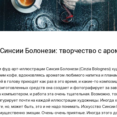
Синсии Болонези: творчество с ар
ои фуд-арт-иллюстрации Синсия Болонези (Cinzia Bolognesi) 
им кофе, вдохновляясь ароматом любимого напитка и планами 
ей в голову приходят как раз в это время, и какие-то композ
риготовленных средств она создает и фотографирует за зав
за компьютером, и работа эта очень тщательная. Возможно, 
гурирует почти на каждой иллюстрации художницы. Иногда хо
е, но, может быть, это и не надо понимать. Искусство Синсии 
имущественно эмоции. Очень-очень приятные. Иногда этого д