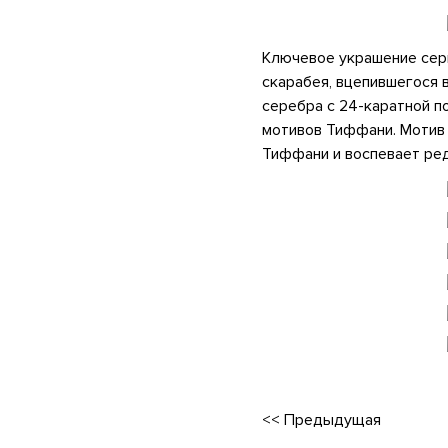
Ключевое украшение сери
скарабея, вцепившегося 
серебра с 24-каратной п
мотивов Тиффани. Мотив 
Тиффани и воспевает ред
<<
Предыдущая