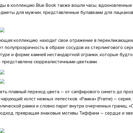
ды в коллекцию Blue Book также вошли часы, вдохновленны
едметы для мужчин, представленные булавками для лацканов
ающая коллекцию, находит свое отражение в перекликающихс
ает полупрозрачность в образе сосудов из стерлингового сер
туре и форме камней нестандартной огранки, которые будто
) – представлена сюрреалистичными цветками.
еть плавный переход цвета – от сапфирового синего до про
чарующий холст нежных лепестков. «Рамка» (Frame) – серия,
лической рамки и словно парит внутри очерченных границ. «С
подход, превращая знаковые мотивы Тиффани – сердце и зв