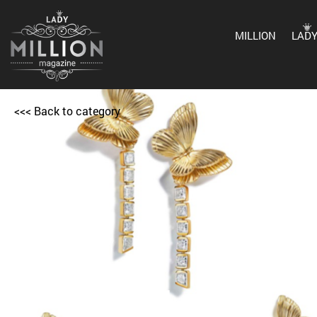
MILLION
LAD
<<< Back to category