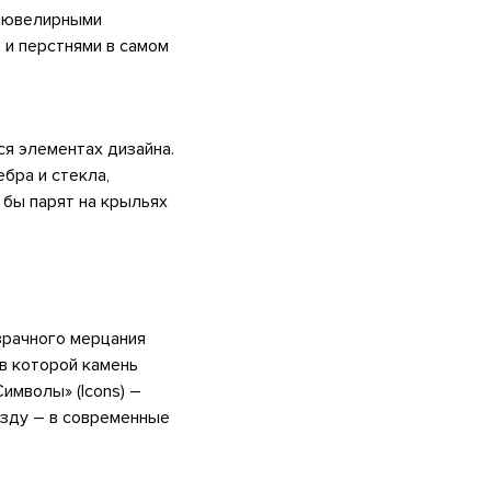
е ювелирными
 и перстнями в самом
я элементах дизайна.
ебра и стекла,
 бы парят на крыльях
зрачного мерцания
 в которой камень
имволы» (Icons) –
езду – в современные