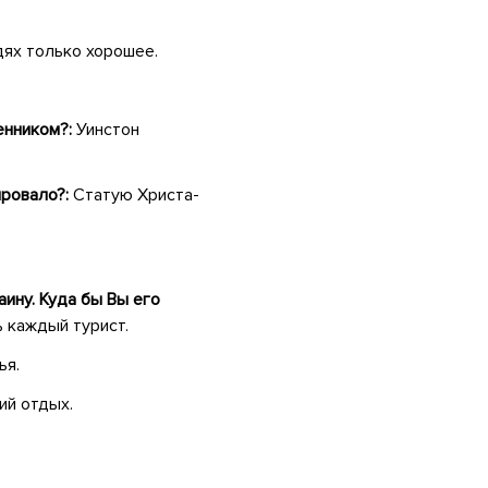
дях только хорошее.
енником?:
Уинстон
ировало?:
Статую Христа-
аину. Куда бы Вы его
 каждый турист.
ья.
ий отдых.