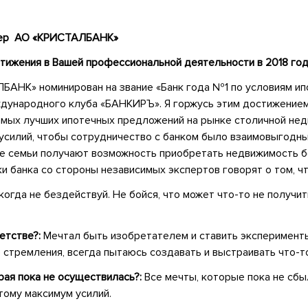
онер АО «КРИСТАЛБАНК»
стижения
в Вашей профессиональной деятельности в 201
8
год
БАНК» номинирован на звание «Банк года №1 по условиям и
ждународного клуба «БАНКИРЪ». Я горжусь этим достижением
амых лучших ипотечных предложений на рынке столичной не
усилий, чтобы сотрудничество с банком было взаимовыгодн
е семьи получают возможность приобретать недвижимость 
и банка со стороны независимых экспертов говорят о том, чт
когда не бездействуй. Не бойся, что может что-то не получит
детстве?:
Мечтал быть изобретателем и ставить эксперименты
 стремления, всегда пытаюсь создавать и выстраивать что-т
орая пока не осуществилась?:
Все мечты, которые пока не сбы
тому максимум усилий.