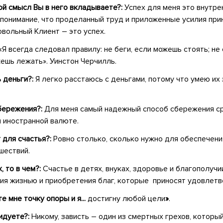
ой смысл Вы в него вкладываете?:
Успех для меня это внутре
 понимание, что проделанный труд и приложенные усилия при
овольный Клиент – это успех.
«Я всегда следовал правилу: не беги, если можешь стоять; не
жешь лежать». Уинстон Черчилль.
ь деньги?:
Я легко расстаюсь с деньгами, потому что умею их
сбережения?:
Для меня самый надежный способ сбережения с
и иностранной валюте.
 для счастья?:
Ровно столько, сколько нужно для обеспечен
шествий.
, то в чем?:
Счастье в детях, внуках, здоровье и благополучи
ия жизнью и приобретения благ, которые приносят удовлетво
 мне точку опоры и я...
достигну любой цели
»
.
видуете?:
Никому, зависть – один из смертных грехов, которы