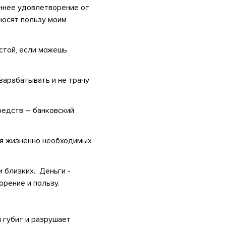
ннее удовлетворение от
носят пользу моим
 стой, если можешь
 зарабатывать и не трачу
редств – банковский
ия жизненно необходимых
и близких. Деньги -
рение и пользу.
й губит и разрушает