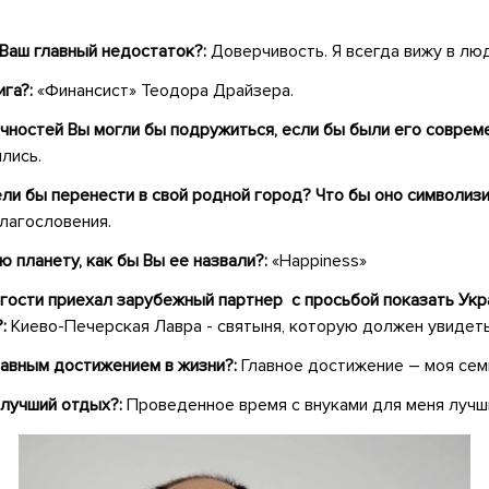
 Ваш главный недостаток?:
Доверчивость. Я всегда вижу в лю
ига?:
«Финансист» Теодора Драйзера.
ичностей Вы могли бы подружиться, если бы были его соврем
лись.
ели бы перенести в свой родной город? Что бы оно символиз
благословения.
ю планету, как бы Вы ее назвали?:
«Happiness»
 гости приехал
зарубежный партнер
с просьбой показать Укр
?:
Киево-Печерская Лавра - святыня, которую должен увидеть
лавным достижением в жизни?:
Главное достижение – моя сем
 лучший отдых?:
Проведенное время с внуками для меня лучш