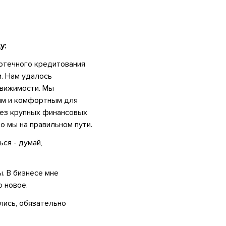
у:
потечного кредитования
. Нам удалось
движимости. Мы
ым и комфортным для
без крупных финансовых
о мы на правильном пути.
ься - думай,
. В бизнесе мне
о новое.
лись, обязательно