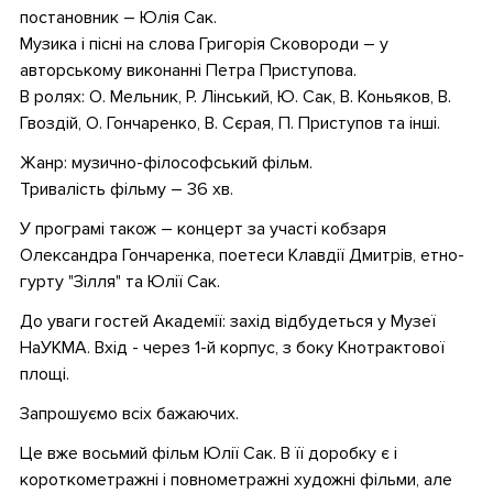
постановник – Юлія Сак.
Музика і пісні на слова Григорія Сковороди – у
авторському виконанні Петра Приступова.
В ролях: О. Мельник, Р. Лінський, Ю. Сак, В. Коньяков, В.
Гвоздій, О. Гончаренко, В. Сєрая, П. Приступов та інші.
Жанр: музично-філософський фільм.
Тривалість фільму – 36 хв.
У програмі також – концерт за участі кобзаря
Олександра Гончаренка, поетеси Клавдії Дмитрів, етно-
гурту "Зілля" та Юлії Сак.
До уваги гостей Академії: захід відбудеться у Музеї
НаУКМА. Вхід - через 1-й корпус, з боку Кнотрактової
площі.
Запрошуємо всіх бажаючих.
Це вже восьмий фільм Юлії Сак. В її доробку є і
короткометражні і повнометражні художні фільми, але