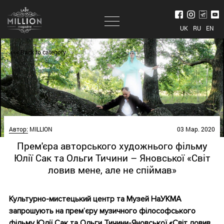
UK
RU
EN
<<< Back to category
Автор:
MILLION
03 Мар. 2020
Прем'єра авторського художнього фільму
Юлії Сак та Ольги Тичини – Яновської «Світ
ловив мене, але не спіймав»
Культурно-мистецький центр та Музей НаУКМА
запрошують на прем’єру музичного філософського
фільму Юлії Сак та Ольги Тичини-Яновської «Світ ловив