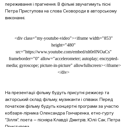
переживання і прагнення. В фільмі звучатимуть пісні
Петра Приступова на слова Сковороди в авторському
виконанні.
•
<div class="my-youtube-video"><iframe width="853"
height="480"
src="https://www.youtube.com/embed/nlt0r0NOaCs"
frameborder="0" allow="accelerometer; autoplay; encrypted-
media; gyroscope; picture-in-picture" allowfullscreen></iframe>
</div>
•
На презентації фільму будуть присутні режисер та
акторський склад фільму, музиканти і співаки. Перед
початком фільму будуть концертні програми за участю
кобзаря-лірника Олександра Гончаренка, етно-гурту
"Зілля", поета – пісняра Клавдії Дмитрів, Юлії Сак, Петра
Приступова.