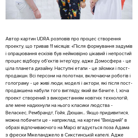
.
Автор картин UDRA розповів про процес створення
проекту, що тривав 11 місяців: «Після формування задумів
і опрацювання ескізів був неймовірно цікавий і непростий
процес відбору об'єктів інтер'єру, адже Домосфера - це
ціла планета дизайну. Наступні етапи - це зйомки і пост-
продакшн. Всі персони на полотнах, включаючи роботів і
голограму - це живі люди, моделі і актори, які після пост-
продакшена набули того вигляду, який ви бачите. І, хоча
проект створений з використанням новітніх технологій,
але мене надихнули на нього класики людства -
Веласкес, Рембрандт, Гойя, Дюшан... Якщо придивитися,
можна побачити це - наприклад, на картині "Вихідний" в
образі відпочиваючого на Марсі вгадується поза Адама
з фрески Мікеланджело в Сикстинській капелі. Адже