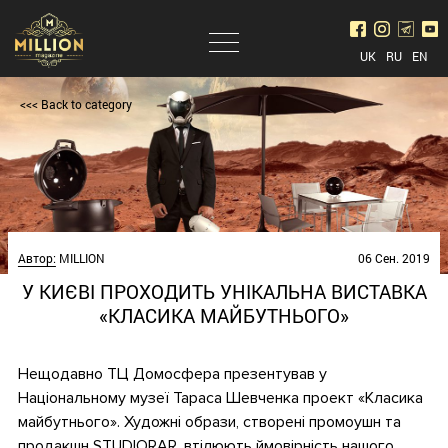
UK
RU
EN
<<< Back to category
Автор:
MILLION
06 Сен. 2019
У КИЄВІ ПРОХОДИТЬ УНІКАЛЬНА ВИСТАВКА
«КЛАСИКА МАЙБУТНЬОГО»
Нещодавно ТЦ Домосфера презентував у
Національному музеї Тараса Шевченка проект «Класика
майбутнього». Художні образи, створені промоушн та
продакшн STUDIORAR, втілюють ймовірність нашого