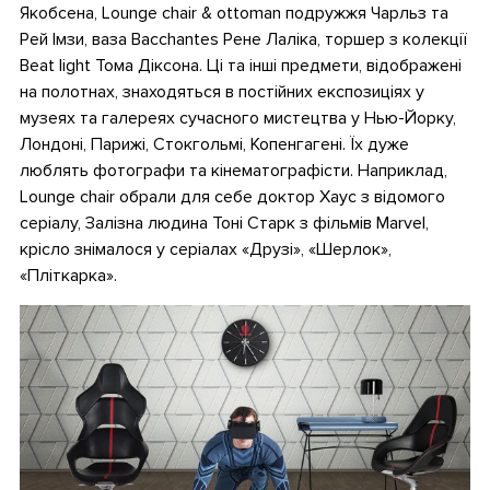
Якобсена, Lounge chair & ottoman подружжя Чарльз та
Рей Імзи, ваза Bacchantes Рене Лаліка, торшер з колекції
Beat light Тома Діксона. Ці та інші предмети, відображені
на полотнах, знаходяться в постійних експозиціях у
музеях та галереях сучасного мистецтва у Нью-Йорку,
Лондоні, Парижі, Стокгольмі, Копенгагені. Їх дуже
люблять фотографи та кінематографісти. Наприклад,
Lounge chair обрали для себе доктор Хаус з відомого
серіалу, Залізна людина Тоні Старк з фільмів Marvel,
крісло знімалося у серіалах «Друзі», «Шерлок»,
«Пліткарка».