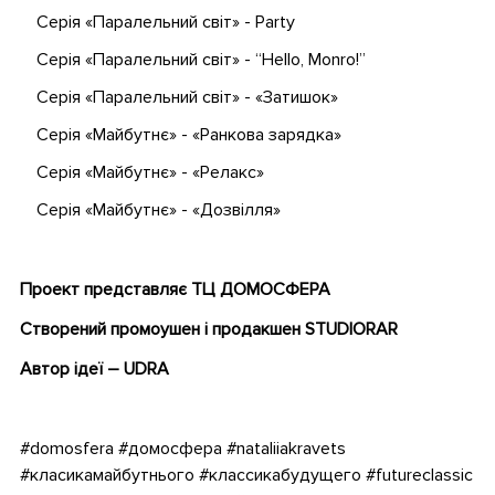
Серія «Паралельний світ» - Party
Серія «Паралельний світ» - “Hello, Monro!”
Серія «Паралельний світ» - «Затишок»
Серія «Майбутнє» - «Ранкова зарядка»
Серія «Майбутнє» - «Релакс»
Серія «Майбутнє» - «Дозвілля»
.
Проект представляє ТЦ Д
ОМОСФЕРА
Створений
промоушен і продакшен STUDIORAR
Автор ідеї
–
UDRA
.
#domosfera #домосфера #nataliiakravets
#класикамайбутнього #классикабудущего #futureclassic