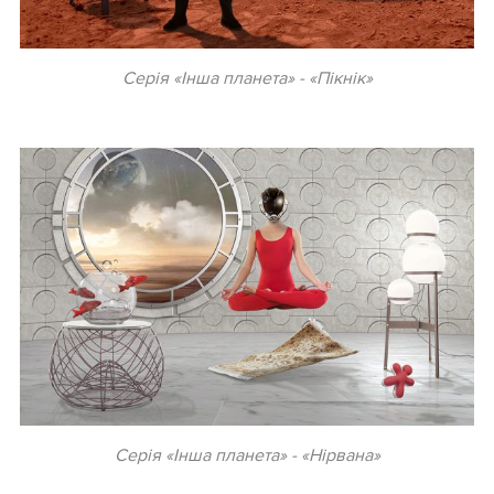
Серія «Інша планета» - «Пікнік»
.
Серія «Інша планета» - «Нірвана»