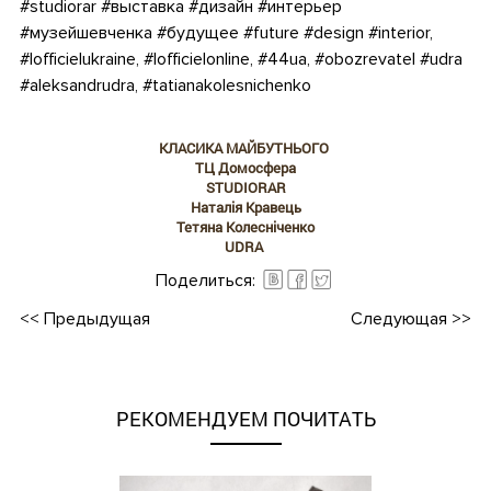
#studiorar #выставка #дизайн #интерьер
#музейшевченка #будущее #future #design #interior,
#lofficielukraine, #lofficielonline, #44ua, #obozrevatel #udra
#aleksandrudra, #tatianakolesnichenko
.
КЛАСИКА МАЙБУТНЬОГО
ТЦ Домосфера
STUDIORAR
Наталія Кравець
Тетяна Колесніченко
UDRA
Поделиться:
<<
Предыдущая
Следующая
>>
РЕКОМЕНДУЕМ ПОЧИТАТЬ