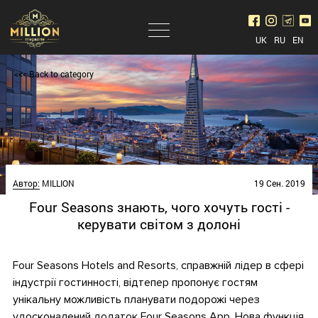
UK
RU
EN
<<< Back to category
Автор:
MILLION
19 Сен. 2019
Four Seasons знають, чого хочуть гості -
керувати світом з долоні
Four Seasons Hotels and Resorts, справжній лідер в сфері
індустрії гостинності, відтепер пропонує гостям
унікальну можливість планувати подорожі через
удосконалений додаток Four Seasons App. Нова функція