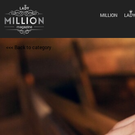
MILLION
LAD
<<< Back to category