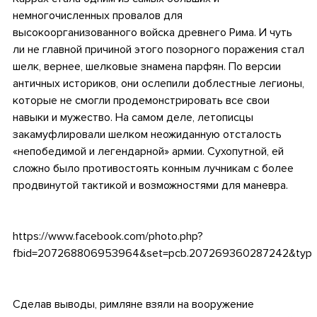
немногочисленных провалов для
высокоорганизованного войска древнего Рима. И чуть
ли не главной причиной этого позорного поражения стал
шелк, вернее, шелковые знамена парфян. По версии
античных историков, они ослепили доблестные легионы,
которые не смогли продемонстрировать все свои
навыки и мужество. На самом деле, летописцы
закамуфлировали шелком неожиданную отсталость
«непобедимой и легендарной» армии. Сухопутной, ей
сложно было противостоять конным лучникам с более
продвинутой тактикой и возможностями для маневра.
https://www.facebook.com/photo.php?
fbid=207268806953964&set=pcb.207269360287242&type
Сделав выводы, римляне взяли на вооружение