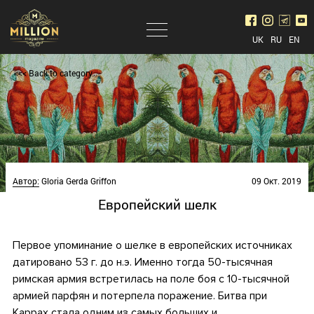
UK
RU
EN
<<< Back to category
Автор:
Gloria Gerda Griffon
09 Окт. 2019
Европейский шелк
Первое упоминание о шелке в европейских источниках
датировано 53 г. до н.э. Именно тогда 50-тысячная
римская армия встретилась на поле боя с 10-тысячной
армией парфян и потерпела поражение. Битва при
Каррах стала одним из самых больших и