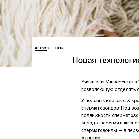
Автор:
MILLION
Новая технологи
Ученые из Университета
позволяющую отделять с
У половых клеток с X-хр
сперматозоидов. Под во
подвижность сперматозои
оплодотворения и жизне
сперматозоиды — в перво
женским.