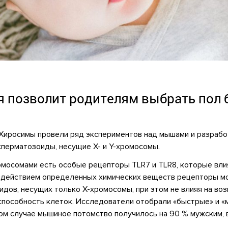
я позволит родителям выбрать пол 
 Хиросимы провели ряд экспериментов над мышами и
разрабо
перматозоиды, несущие X- и Y-хромосомы.
омосомами есть особые рецепторы TLR7 и TLR8, которые вли
здействием определенных химических веществ рецепторы мо
дов, несущих только Х-хромосомы, при этом не влияя на во
способность клеток. Исследователи отобрали «быстрые» и 
м случае мышиное потомство получилось на 90 % мужским, в