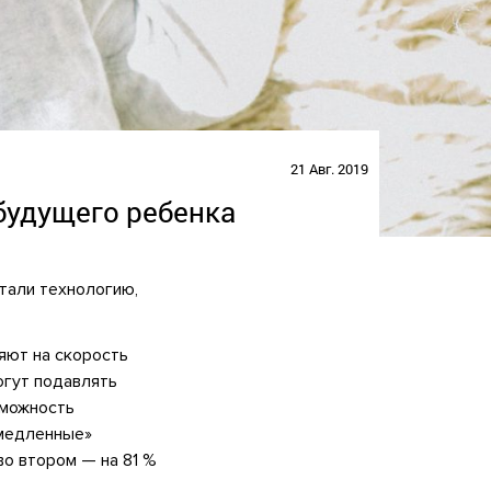
21 Авг. 2019
будущего ребенка
тали
технологию,
яют на скорость
гут подавлять
зможность
«медленные»
о втором — на 81 %