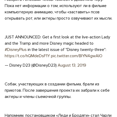
Пока нет информации о том, используют ли в фильме
компьютерную анимацию, чтобы «заставить» псов
открывать рот, или актеры просто озвучивают их мысли.
.
JUST ANNOUNCED: Get a first look at the live-action Lady
and the Tramp and more Disney magic headed to
#DisneyPlus
in the latest issue of "Disney twenty-three":
https://t.co/hQMdeDsF1Y
pic.twitter.com/BlYN4gwAlO
— Disney D23 (@DisneyD23)
August 13, 2019
.
Собак, участвующих в создании фильма, брали из
приютов. После завершения проекта их забрали к себе
актеры и члены съемочной группы.
.
Напомним, постановщиком «Леди и Бродяги»
стал
Чарли