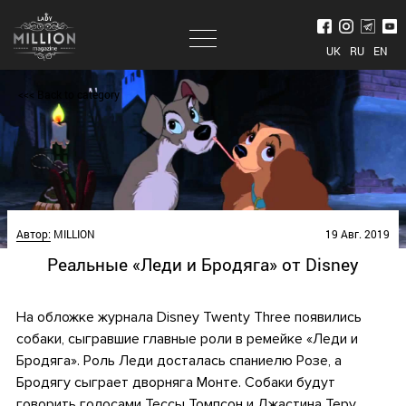
UK
RU
EN
<<< Back to category
Автор:
MILLION
19 Авг. 2019
Реальные «Леди и Бродяга» от Disney
На обложке журнала
Disney Twenty Three
появились
собаки, сыгравшие главные роли в ремейке «Леди и
Бродяга».
Роль Леди досталась спаниелю Розе, а
Бродягу сыграет дворняга Монте. Собаки будут
говорить голосами
Тессы Томпсон
и
Джастина Теру
.